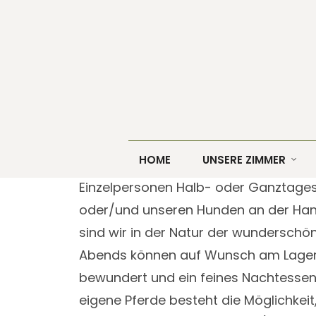
Tiere als wunderbare Begle
HOME
UNSERE ZIMMER
Auf Anfrage biete ich interessierten
Einzelpersonen Halb- oder Ganztages
oder/und unseren Hunden an der Han
sind wir in der Natur der wunderschö
Abends können auf Wunsch am Lagerf
bewundert und ein feines Nachtessen
eigene Pferde besteht die Möglichkeit