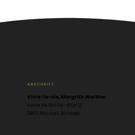
ANSCHRIFT
Vivre-la-vie, Margrith Walther
route de Roche-d’Or 12
2907 Rocourt, Schweiz