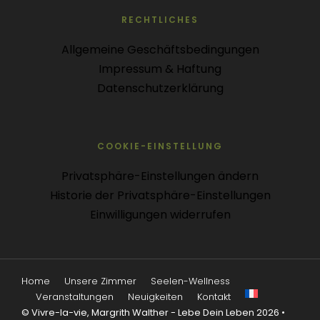
RECHTLICHES
Allgemeine Geschäftsbedingungen
Impressum & Haftung
Datenschutzerklärung
COOKIE-EINSTELLUNG
Privatsphäre-Einstellungen ändern
Historie der Privatsphäre-Einstellungen
Einwilligungen widerrufen
Home
Unsere Zimmer
Seelen-Wellness
Veranstaltungen
Neuigkeiten
Kontakt
© Vivre-la-vie, Margrith Walther - Lebe Dein Leben 2026 •